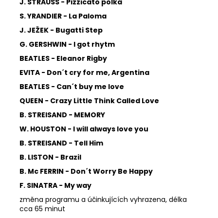
J. STRAUSS - Pizzicato polka
S. YRANDIER - La Paloma
J. JEŽEK - Bugatti Step
G. GERSHWIN - I got rhytm
BEATLES - Eleanor Rigby
EVITA - Don´t cry for me, Argentina
BEATLES - Can´t buy me love
QUEEN - Crazy Little Think Called Love
B. STREISAND - MEMORY
W. HOUSTON - I will always love you
B. STREISAND - Tell Him
B. LISTON - Brazil
B. Mc FERRIN - Don´t Worry Be Happy
F. SINATRA - My way
změna programu a účinkujících vyhrazena, délka
cca 65 minut