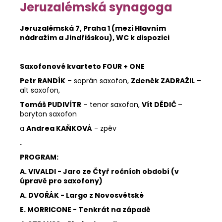
Jeruzalémská synagoga
Jeruzalémská 7, Praha 1 (mezi Hlavním
nádražím a Jindřišskou), WC k dispozici
Saxofonové kvarteto FOUR + ONE
Petr RANDÍK
– soprán saxofon,
Zdeněk ZADRAŽIL
–
alt saxofon,
Tomáš PUDIVÍTR
– tenor saxofon,
Vít DĚDIČ
–
baryton saxofon
a
Andrea KAŇKOVÁ
- zpěv
.
PROGRAM:
A. VIVALDI - Jaro ze Čtyř ročních období (v
úpravě pro saxofony)
A. DVOŘÁK - Largo z Novosvětské
E. MORRICONE - Tenkrát na západě