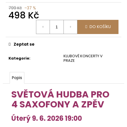
799 Kč
–37 %
498 Kč
Měrná
DO KOŠÍKU
cena:
Zeptat se
KLUBOVÉ KONCERTY V
Kategorie
:
PRAZE
Popis
SVĚTOVÁ HUDBA PRO
4 SAXOFONY A ZPĚV
Úterý 9. 6. 2026 19:00