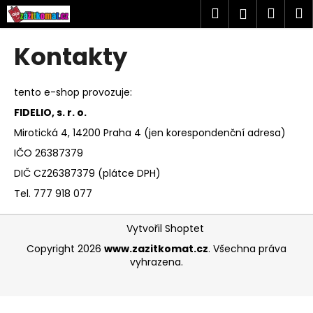
K
Přejít
Hledat
Náku
M
Přihlášen
na
o
obsah
Zpět
Zpět
košík
š
Kontakty
í
C
k
o
tento e-shop provozuje:
p
FIDELIO, s. r. o.
o
Mirotická 4, 14200 Praha 4 (jen korespondenční adresa)
t
IČO 26387379
ř
DIČ CZ26387379 (plátce DPH)
e
Tel. 777 918 077
b
u
Z
Vytvořil Shoptet
j
á
Copyright 2026
www.zazitkomat.cz
. Všechna práva
e
p
vyhrazena.
t
a
e
t
n