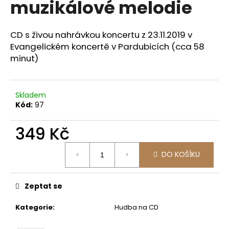
muzikálové melodie
a
j
CD s živou nahrávkou koncertu z 23.11.2019 v
í
Evangelickém koncertě v Pardubicích (cca 58
t
minut)
?
Skladem
Kód:
97
HLEDAT
349 Kč
Měrná
DO KOŠÍKU
cena:
Zeptat se
Kategorie
:
Hudba na CD