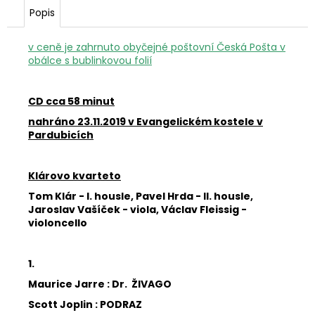
Popis
v ceně je zahrnuto obyčejné poštovní Česká Pošta v
obálce s bublinkovou folií
CD cca 58 minut
nahráno 23.11.2019 v Evangelickém kostele v
Pardubicích
Klárovo kvarteto
Tom Klár - I. housle, Pavel Hrda - II. housle,
Jaroslav Vašíček - viola, Václav Fleissig -
violoncello
1.
Maurice Jarre : Dr. ŽIVAGO
Scott Joplin : PODRAZ