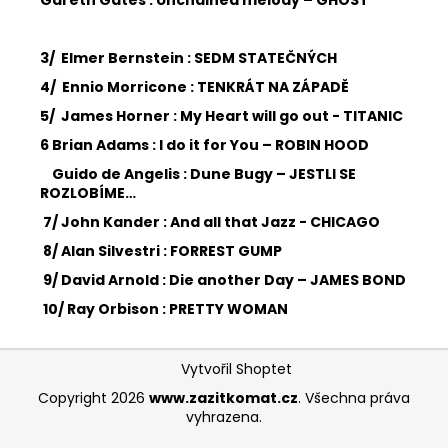
3/
Elmer Bernstein : SEDM STATEČNÝCH
4/
Ennio Morricone : TENKRÁT NA ZÁPADĚ
5/
James Horner : My Heart will go out - TITANIC
6
Brian Adams : I do it for You – ROBIN HOOD
Guido de Angelis : Dune Bugy – JESTLI SE
ROZLOBÍME…
7/
John Kander : And all that Jazz - CHICAGO
8/
Alan Silvestri : FORREST GUMP
9/
David Arnold : Die another Day – JAMES BOND
10/
Ray Orbison : PRETTY WOMAN
Z
Vytvořil Shoptet
á
Copyright 2026
www.zazitkomat.cz
. Všechna práva
p
vyhrazena.
a