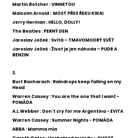
Martin Botcher : VINNETOU
Malcolm Arnold : MOST PŘES ŘEKU KWAI
Jerry Herman : HELLO, DOLLY!
The Beatles : PERNÝ DEN
Jaroslav Ježek : Svítá – TMAVOMODRÝ SVĚT
Jaroslav Ježek : Život je jen náhoda – PUDR A
BENZIN
2.
Burt Bacharach : Raindrops keep falling on my
Head
Warren Cassey : You are the one that I want -
POMÁDA
A.L.Webber : Don´t cry for me Argentina - EVITA
Warren Cassey : Summer Nights - POMÁDA
ABBA : Mamma mia
Gareth Gates : Unchained melody – GHOST